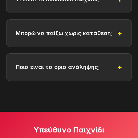
μπορείτε να παίζετε άνετα από το browser
του κινητού σας.
Το υπεύθυνο παιχνίδι σημαίνει να παίζετε
για διασκέδαση, όχι για να λύσετε
+
οικονομικά προβλήματα. Προσφέρουμε
Μπορώ να παίξω χωρίς κατάθεση;
εργαλεία όπως όρια καταθέσεων, χρόνου
παιχνιδιού και δυνατότητα αυτό-
Ναι! Πολλά από τα παιχνίδια μας
αποκλεισμού. Επικοινωνήστε μαζί μας αν
διαθέτουν demo έκδοση που μπορείτε να
χρειάζεστε βοήθεια.
+
δοκιμάσετε δωρεάν. Επίσης, περιοδικά
Ποια είναι τα όρια ανάληψης;
προσφέρουμε no deposit bonus για νέους
παίκτες.
Το ελάχιστο όριο ανάληψης είναι €20. Το
μέγιστο όριο είναι €5,000 ανά συναλλαγή
για κανονικούς παίκτες και €10,000 για
VIP μέλη. Δεν υπάρχει μηνιαίο όριο
αναλήψεων.
Υπεύθυνο Παιχνίδι