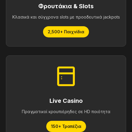
Φρουτάκια & Slots
Κλασικά και σύγχρονα slots με προοδευτικά jackpots
2,500+ Παιχνίδια
Live Casino
Πραγματικοί κρουπιέρηδες σε HD ποιότητα
150+ Τραπέζια