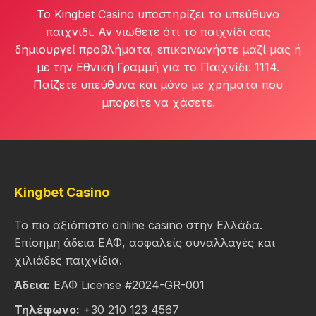
Το Kingbet Casino υποστηρίζει το υπεύθυνο
παιχνίδι. Αν νιώθετε ότι το παιχνίδι σας
δημιουργεί προβλήματα, επικοινωνήστε μαζί μας ή
με την Εθνική Γραμμή για το Παιχνίδι: 1114.
Παίζετε υπεύθυνα και μόνο με χρήματα που
μπορείτε να χάσετε.
Kingbet Casino
Το πιο αξιόπιστο online casino στην Ελλάδα.
Επίσημη άδεια ΕΑΦ, ασφαλείς συναλλαγές και
χιλιάδες παιχνίδια.
Άδεια:
ΕΑΦ License #2024-GR-001
Τηλέφωνο:
+30 210 123 4567