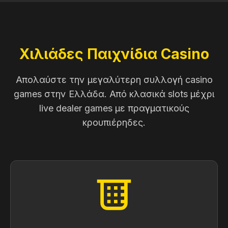
Χιλιάδες Παιχνίδια Casino
Απολαύστε την μεγαλύτερη συλλογή casino
games στην Ελλάδα. Από κλασικά slots μέχρι
live dealer games με πραγματικούς
κρουπιέρηδες.