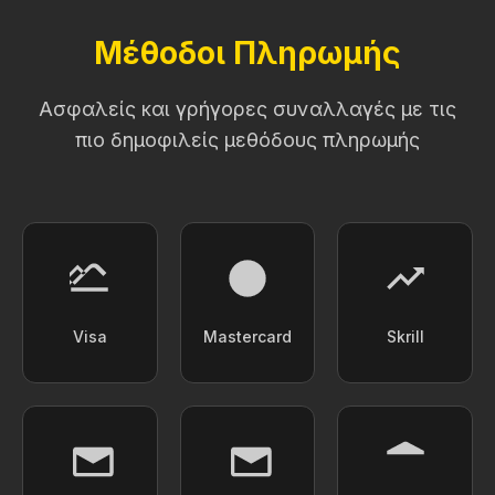
Μέθοδοι Πληρωμής
Ασφαλείς και γρήγορες συναλλαγές με τις
πιο δημοφιλείς μεθόδους πληρωμής
Visa
Mastercard
Skrill