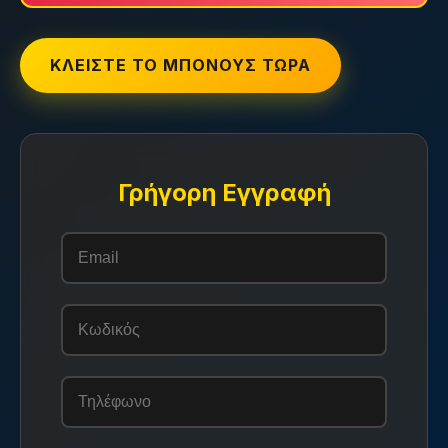
ΚΛΕΙΣΤΕ ΤΟ ΜΠΟΝΟΥΣ ΤΩΡΑ
Γρήγορη Εγγραφή