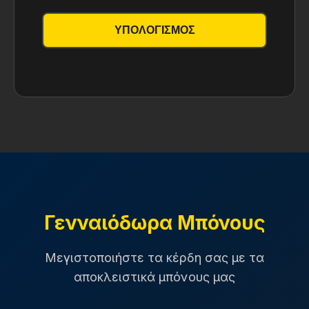
ΥΠΟΛΟΓΙΣΜΟΣ
Γενναιόδωρα Μπόνους
Μεγιστοποιήστε τα κέρδη σας με τα
αποκλειστικά μπόνους μας