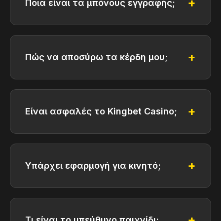
+
στοιχεία σας (email, κωδικό, τηλέφωνο),
Ποια είναι τα μπόνους εγγραφής;
επιβεβαιώστε το email σας και είστε
έτοιμοι να παίξετε. Η όλη διαδικασία
Νέοι παίκτες λαμβάνουν €1,000 μπόνους
διαρκεί λιγότερο από 2 λεπτά.
καλωσορίσματος + 200 free spins. Το
+
μπόνους είναι 100% στην πρώτη κατάθεση
Πώς να αποσύρω τα κέρδη μου;
μέχρι €1,000. Τα free spins δίνονται σε
δημοφιλή slots όπως Starburst και Book of
Οι αναλήψεις γίνονται μέσω της ίδιας
Dead.
μεθόδου που έγινε η κατάθεση. Συνδεθείτε
+
στον λογαριασμό σας, πηγαίνετε στο
Είναι ασφαλές το Kingbet Casino;
"Ταμείο", επιλέξτε "Ανάληψη" και
ακολουθήστε τις οδηγίες. Οι αναλήψεις σε
Απόλυτα ασφαλές! Διαθέτουμε επίσημη
e-wallets γίνονται σε 0-2 ώρες.
άδεια από την ΕΑΦ (Ελληνική Αρχή
+
Φαρμακείου), χρησιμοποιούμε 256-bit SSL
Υπάρχει εφαρμογή για κινητό;
κρυπτογράφηση για την προστασία των
δεδομένων σας και τα χρήματά σας
Ναι! Έχουμε εφαρμογή για Android και iOS.
φυλάσσονται σε ξεχωριστούς
Επίσης, η ιστοσελίδα μας είναι πλήρως
λογαριασμούς.
+
βελτιστοποιημένη για κινητά, οπότε
Τι είναι το υπεύθυνο παιχνίδι;