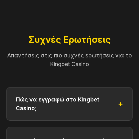
Συχνές Ερωτήσεις
Απαντήσεις στις πιο συχνές ερωτήσεις για το
Kingbet Casino
Πώς να εγγραφώ στο Kingbet
+
Casino;
Η εγγραφή είναι πολύ απλή! Κάντε κλικ
στο κουμπί "ΕΓΓΡΑΦΗ", συμπληρώστε τα