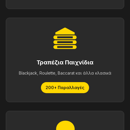
Τραπέζια Παιχνίδια
Blackjack, Roulette, Baccarat και άλλα κλασικά
200+ Παραλλαγές